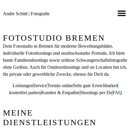
Andre Schütt | Fotografie
SHOOTINGS 
TERMIN ONLINE
KONTAKT & INF
AUCH IN STA
FOTOSTUDIO BREMEN
Dein Fotostudio in Bremen für moderne Bewerbungsbilder,
individuelle Fotoshootings und ausdrucksstarke Portraits. Ich biete
bunte Familienshootings sowie zeitlose Schwangerschaftsfotografie
ohne Gedöns. Auch für Outdoorshootings und on Location bin ich,
für private oder gewerbliche Zwecke, ebenso für Dich da.
Leistungen
Service
Termin online
Sehr gute Erreichbarkeit
kostenfrei parken
Kunden & Empathie
Shootings per Du
FAQ
MEINE
DIENSTLEISTUNGEN