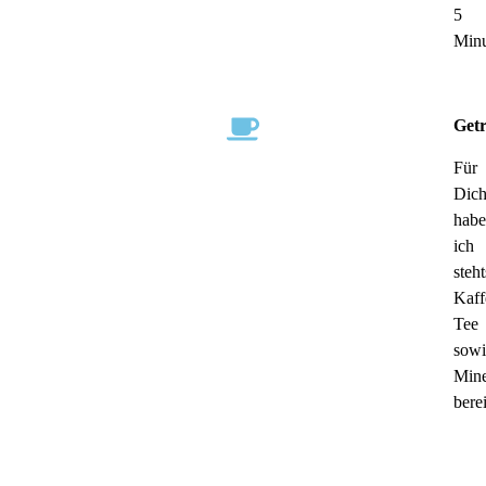
5
Minu
Get
Für
Dic
habe
ich
steht
Kaff
Tee
sowi
Mine
bere