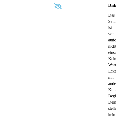
Disk
Das
Sett
ist
von
auß
nich
eins
Kei
Wart
Eck
mit
ande
Kun
Begl
Dein
stell
kein