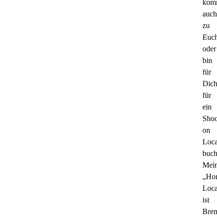
kom
auch
zu
Euc
oder
bin
für
Dic
für
ein
Shoo
on
Loca
buch
Mei
„Ho
Loca
ist
Bre