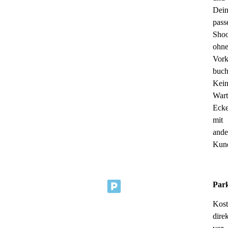
Dei
pass
Shoo
ohn
Vork
buch
Kei
Wart
Eck
mit
ande
Kun
Park
Kost
direk