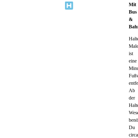
Mit
Bus
&
Bah
Halte
Male
ist
eine
Minu
Fuß
entfe
Ab
der
Halte
Wes
benö
Du
circa