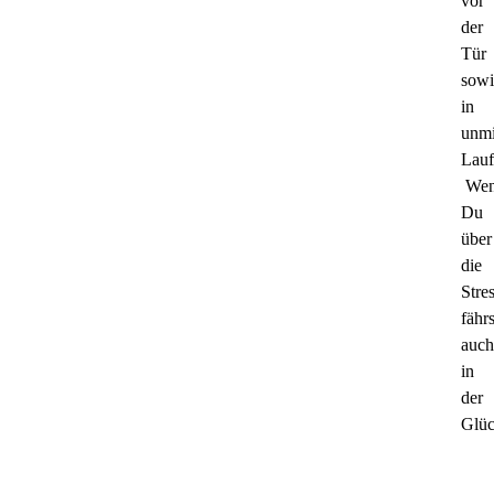
vor
der
Tür
sowi
in
unmi
Lauf
We
Du
über
die
Stre
fährs
auch
in
der
Glüc