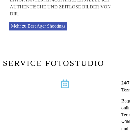
AUTHENTISCHE UND ZEITLOSE BILDER VON
DIR.
Mehr zu Best Ager Shootings
SERVICE FOTOSTUDIO
24/7
Ter
Beq
onli
Term
wäh
und