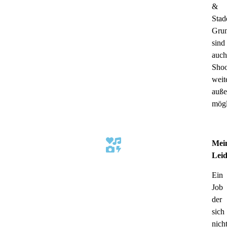
&
Stad
Grun
sind
auch
Shoo
weit
auße
mögl
Mei
Leid
Ein
Job
der
sich
nich