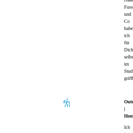
Fuss
und
Co
habe
ich
für
Dic
selb
im
Stud
griff
Out
|
Hom
Ich