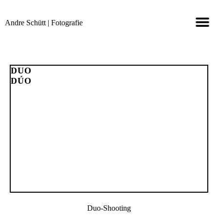
Andre Schütt | Fotografie
SHOOTINGS 
TERMIN ONLINE
KONTAKT & INF
AUCH IN STA
DUO
DÚO
Duo-Shooting